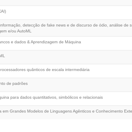
XAI)
sinformação, detecção de fake news e de discurso de ódio, análise de
agem e/ou AutoML
ancos e dados & Aprendizagem de Máquina
yML
ocessadores quânticos de escala intermediária
nto de padrões
na para dados quantitativos, simbólicos e relacionais
a em Grandes Modelos de Linguagens Agênticos e Conhecimento Ext