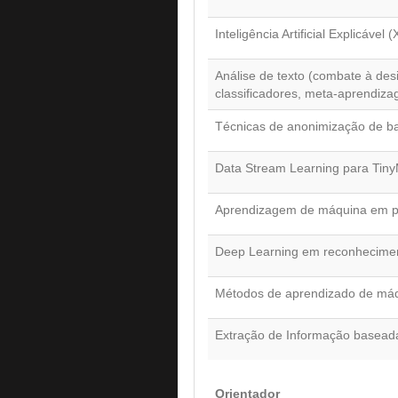
Inteligência Artificial Explicável (
Análise de texto (combate à de
classificadores, meta-aprendiz
Técnicas de anonimização de b
Data Stream Learning para Tin
Aprendizagem de máquina em pr
Deep Learning em reconhecime
Métodos de aprendizado de máqui
Extração de Informação basead
Orientador