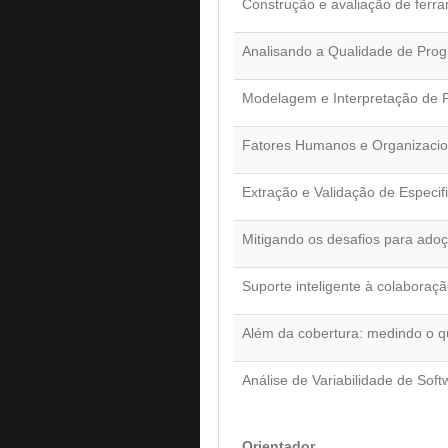
Construção e avaliação de ferr
Analisando a Qualidade de Pro
Modelagem e Interpretação de Pr
Fatores Humanos e Organizacion
Extração e Validação de Espec
Mitigando os desafios para adoç
Suporte inteligente à colaboraç
Além da cobertura: medindo o q
Análise de Variabilidade de So
Orientador