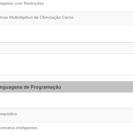
objetivo com Restrições
emas Multiobjetivo de Otimização Caros
Linguagens de Programação
equisitos
ntratos inteligentes