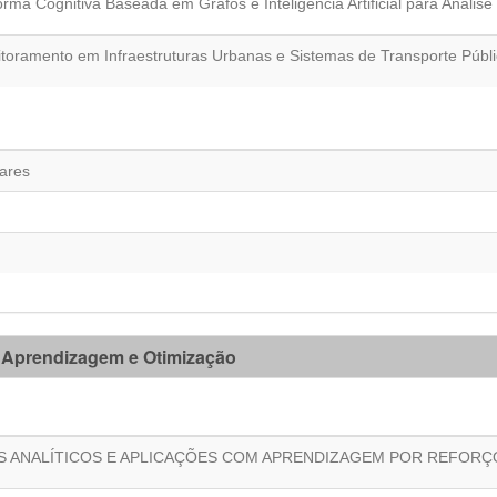
ma Cognitiva Baseada em Grafos e Inteligência Artificial para Análi
nitoramento em Infraestruturas Urbanas e Sistemas de Transporte Públ
ares
 Aprendizagem e Otimização
 ANALÍTICOS E APLICAÇÕES COM APRENDIZAGEM POR REFORÇ