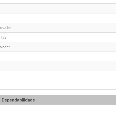
arvalho
itas
lcanti
 Dependabilidade